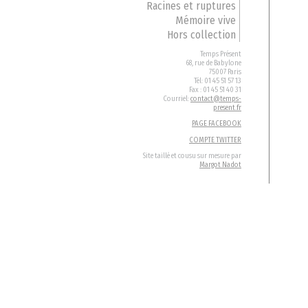
Racines et ruptures
Mémoire vive
Hors collection
Temps Présent
68, rue de Babylone
75007 Paris
Tél: 01 45 51 57 13
Fax : 01 45 51 40 31
Courriel:
contact@temps-
present.fr
PAGE FACEBOOK
COMPTE TWITTER
Site taillé et cousu sur mesure par
Margot Nadot