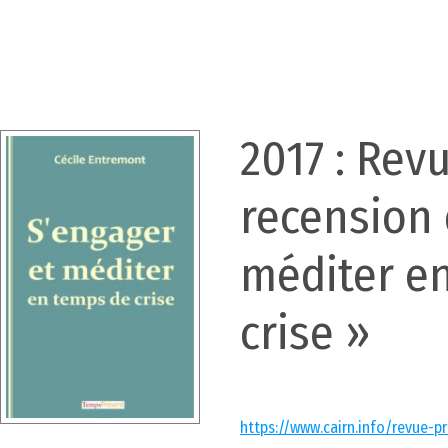
2017 : Revu
recension 
méditer e
crise »
https://www.cairn.info/revue-p