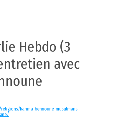
rlie Hebdo (3
 entretien avec
ennoune
01/religions/karima-bennoune-musulmans-
isme/