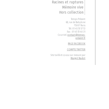
Racines et ruptures
Mémoire vive
Hors collection
Temps Présent
68, rue de Babylone
75007 Paris
Tél: 01 45 51 57 13
Fax : 01 45 51 40 31
Courriel:
contact@temps-
present.fr
PAGE FACEBOOK
COMPTE TWITTER
Site taillé et cousu sur mesure par
Margot Nadot