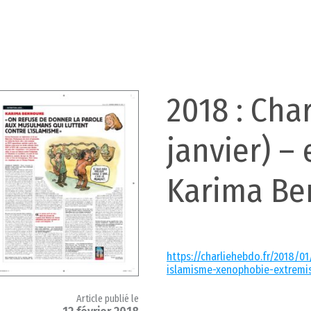
2018 : Cha
janvier) –
Karima B
https://charliehebdo.fr/2018/
islamisme-xenophobie-extrem
Article publié le