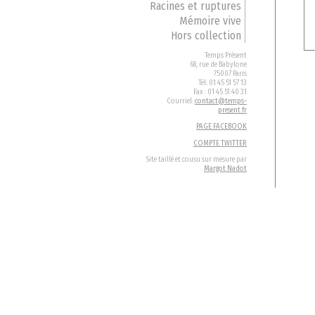
Racines et ruptures
Mémoire vive
Hors collection
Temps Présent
68, rue de Babylone
75007 Paris
Tél: 01 45 51 57 13
Fax : 01 45 51 40 31
Courriel:
contact@temps-
present.fr
PAGE FACEBOOK
COMPTE TWITTER
Site taillé et cousu sur mesure par
Margot Nadot