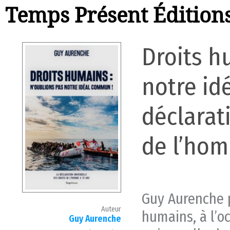
Temps Présent Édition
Droits h
notre id
déclarat
de l’hom
Guy Aurenche p
Auteur
humains, à l’o
Guy Aurenche