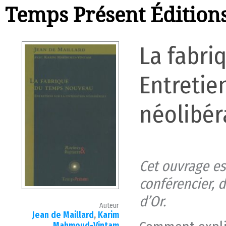
Temps Présent Édition
La fabri
Entretien
néolibér
Cet ouvrage e
conférencier, 
d’Or.
Auteur
Jean de Maillard
,
Karim
Mahmoud-Vintam