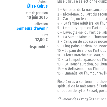
Élise Cairus a sélectionné quinz
Auteur
Élise Cairus
1 – Annonce de la naissance de 
Date de parution
2 – Nicodème, ou l’art du seco
10 juin 2016
3 – Zachée, ou le comique de s
4 – La femme adultère, ou l’h
Collection
5 – Le paralytique, ou l’art du 
Semeurs d'avenir
6 – L’aveugle-né, ou l’art de l’a
Prix
7 – La Samaritaine, ou l’humour
12,00 €
8 – Cana, ou de cocasses noce
9 – Cinq pains et deux poissons,
disponible
10 – Le pain de vie, ou l’art de
11 – Pierre marche sur l’eau, o
12 – La tempête apaisée, ou l’
13 – La Transfiguration, ou l’h
14 – À Gethsémani, ou l’humour
15 – Emmaüs, ou l’humour révél
Élise Cairus a soutenu une thè
spirituel de la naissance à l’Un
direction de Lytta Basset, port
L’humour des Évangiles
est son 