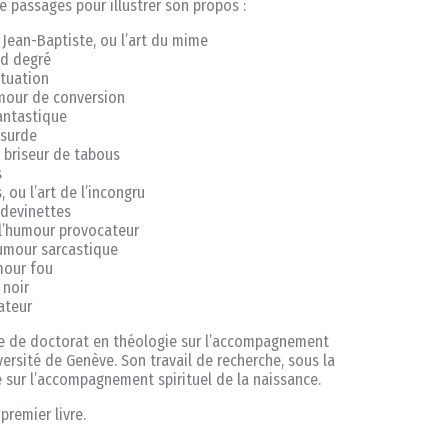
e passages pour illustrer son propos :
Jean-Baptiste, ou l’art du mime
nd degré
ituation
umour de conversion
fantastique
bsurde
 briseur de tabous
s
 ou l’art de l’incongru
s devinettes
u l’humour provocateur
humour sarcastique
umour fou
 noir
ateur
se de doctorat en théologie sur l’accompagnement
iversité de Genève. Son travail de recherche, sous la
e sur l’accompagnement spirituel de la naissance.
premier livre.