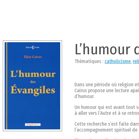
L’humour 
Thématiques :
catholicisme
,
rel
Dans une période où religion e
Cairus propose une lecture apa
d’humour.
Un humour qui est avant tout so
à aller vers l’Autre et à se retro
Cette recherche s’est faite dans
l’accompagnement spirituel de 