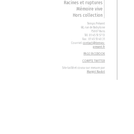
Racines et ruptures
Mémoire vive
Hors collection
Temps Présent
68, rue de Babylone
75007 Paris
Tél: 01 45 51 57 13
Fax : 01 45 51 40 31
Courriel:
contact@temps-
present.fr
PAGE FACEBOOK
COMPTE TWITTER
Site taillé et cousu sur mesure par
Margot Nadot