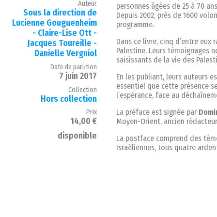
Auteur
personnes âgées de 25 à 70 ans,
Sous la direction de
Depuis 2002, près de 1600 volon
Lucienne Gouguenheim
programme.
- Claire-Lise Ott -
Dans ce livre, cinq d’entre eux 
Jacques Toureille -
Palestine. Leurs témoignages n
Danielle Vergniol
saisissants de la vie des Palest
Date de parution
7 juin 2017
En les publiant, leurs auteurs e
essentiel que cette présence se
Collection
l’espérance, face au déchaînem
Hors collection
La préface est signée par
Domin
Prix
14,00 €
Moyen-Orient, ancien rédacteu
disponible
La postface comprend des témo
Israéliennes, tous quatre ardent