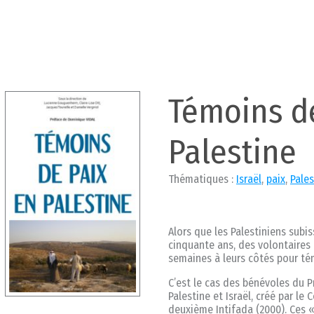
Témoins d
Palestine
Thématiques :
Israël
,
paix
,
Pales
Alors que les Palestiniens subi
cinquante ans, des volontaires 
semaines à leurs côtés pour tém
C’est le cas des bénévoles d
Palestine et Israël, créé par le
deuxième Intifada (2000). Ces