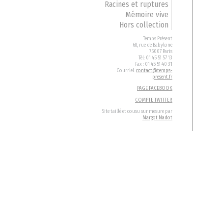
Racines et ruptures
Mémoire vive
Hors collection
Temps Présent
68, rue de Babylone
75007 Paris
Tél: 01 45 51 57 13
Fax : 01 45 51 40 31
Courriel:
contact@temps-
present.fr
PAGE FACEBOOK
COMPTE TWITTER
Site taillé et cousu sur mesure par
Margot Nadot