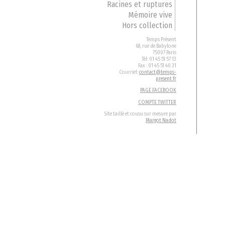
Racines et ruptures
Mémoire vive
Hors collection
Temps Présent
68, rue de Babylone
75007 Paris
Tél: 01 45 51 57 13
Fax : 01 45 51 40 31
Courriel:
contact@temps-
present.fr
PAGE FACEBOOK
COMPTE TWITTER
Site taillé et cousu sur mesure par
Margot Nadot