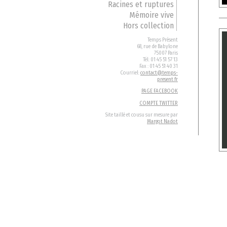
Racines et ruptures
Mémoire vive
Hors collection
Temps Présent
68, rue de Babylone
75007 Paris
Tél: 01 45 51 57 13
Fax : 01 45 51 40 31
Courriel:
contact@temps-
present.fr
PAGE FACEBOOK
COMPTE TWITTER
Site taillé et cousu sur mesure par
Margot Nadot