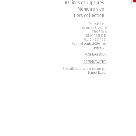
Racines et ruptures
Mémoire vive
Hors collection
Temps Présent
68, rue de Babylone
75007 Paris
Tél: 01 45 51 57 13
Fax : 01 45 51 40 31
Courriel:
contact@temps-
present.fr
PAGE FACEBOOK
COMPTE TWITTER
Site taillé et cousu sur mesure par
Margot Nadot