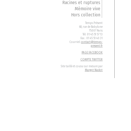
Racines et ruptures
Mémoire vive
Hors collection
Temps Présent
68, rue de Babylone
75007 Paris
Tél: 01 45 51 57 13
Fax : 01 45 51 40 31
Courriel:
contact@temps-
present.fr
PAGE FACEBOOK
COMPTE TWITTER
Site taillé et cousu sur mesure par
Margot Nadot