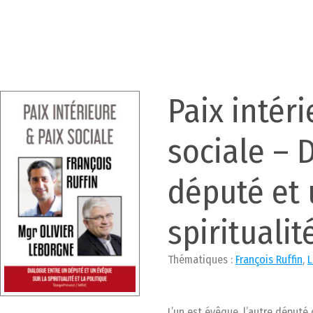
Paix intéri
sociale – 
député et 
spiritualit
Thématiques :
François Ruffin
,
L
L’un est évêque, l’autre député