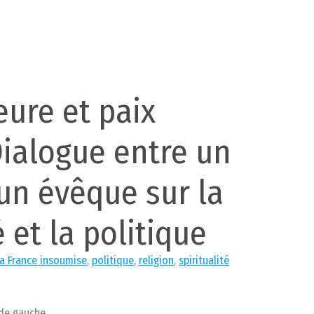
eure et paix
Dialogue entre un
un évêque sur la
é et la politique
a France insoumise
,
politique
,
religion
,
spiritualité
 de gauche.