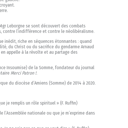
 croyant.
erre.
et Mgr Leborgne se sont découvert des combats
 contre l’indifférence et contre le néolibéralisme.
ue inédit, riche en séquences étonnantes : quand
alité, du Christ ou du sacrifice du gendarme Arnaud
en appelle à la révolte et au partage des
nce Insoumise) de la Somme, fondateur du journal
ntaire
Merci Patron !
.
êque du diocèse d’Amiens (Somme) de 2014 à 2020.
ue je remplis un rôle spirituel » (F. Ruffin)
de l’Assemblée nationale ou que je m’exprime dans