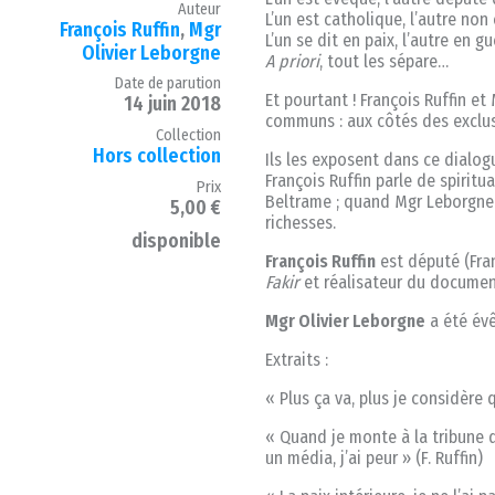
Auteur
L’un est catholique, l’autre non
François Ruffin
,
Mgr
L’un se dit en paix, l’autre en gu
Olivier Leborgne
A priori
, tout les sépare…
Date de parution
Et pourtant ! François Ruffin 
14 juin 2018
communs : aux côtés des exclus,
Collection
Hors collection
Ils les exposent dans ce dialog
François Ruffin parle de spiritu
Prix
Beltrame ; quand Mgr Leborgne 
5,00 €
richesses.
disponible
François Ruffin
est député (Fra
Fakir
et réalisateur du docume
Mgr Olivier Leborgne
a été év
Extraits :
« Plus ça va, plus je considère q
« Quand je monte à la tribune 
un média, j’ai peur » (F. Ruffin)