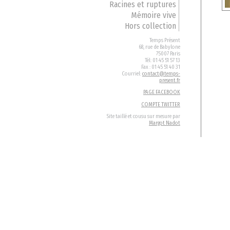
Racines et ruptures
Mémoire vive
Hors collection
Temps Présent
68, rue de Babylone
75007 Paris
Tél: 01 45 51 57 13
Fax : 01 45 51 40 31
Courriel:
contact@temps-
present.fr
PAGE FACEBOOK
COMPTE TWITTER
Site taillé et cousu sur mesure par
Margot Nadot