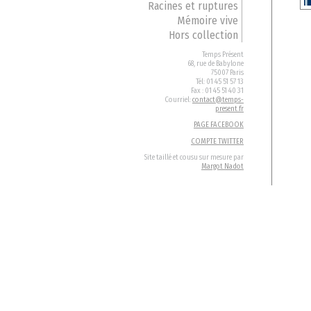
Racines et ruptures
Mémoire vive
Hors collection
Temps Présent
68, rue de Babylone
75007 Paris
Tél: 01 45 51 57 13
Fax : 01 45 51 40 31
Courriel:
contact@temps-
present.fr
PAGE FACEBOOK
COMPTE TWITTER
Site taillé et cousu sur mesure par
Margot Nadot