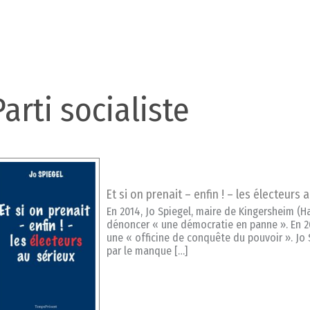
Parti socialiste
Et si on prenait – enfin ! – les électeurs 
En 2014, Jo Spiegel, maire de Kingersheim (Ha
dénoncer « une démocratie en panne ». En 201
une « officine de conquête du pouvoir ». Jo 
par le manque […]